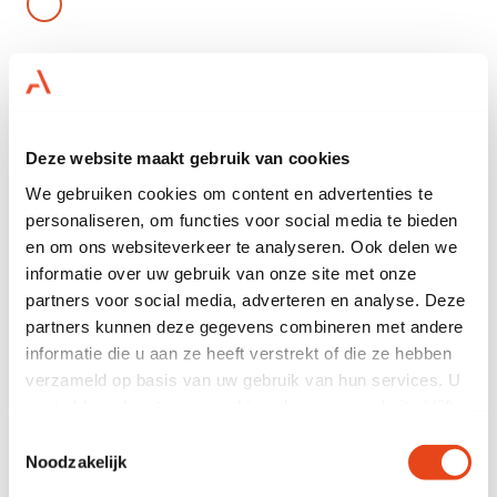
Afmetingen (B x D x H)
160 x 80 x 74 CM
Deze website maakt gebruik van cookies
Aantal
We gebruiken cookies om content en advertenties te
personaliseren, om functies voor social media te bieden
en om ons websiteverkeer te analyseren. Ook delen we
voeg toe
informatie over uw gebruik van onze site met onze
partners voor social media, adverteren en analyse. Deze
hulp nodig?
partners kunnen deze gegevens combineren met andere
informatie die u aan ze heeft verstrekt of die ze hebben
14.000 m2 eigen voorraad
verzameld op basis van uw gebruik van hun services. U
Huren kan al vanaf 1 dag
gaat akkoord met onze cookies als u onze website blijft
Alleen maar A-merken meubilair
gebruiken.
Toestemmingsselectie
Noodzakelijk
productdetails