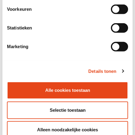
Voorkeuren
Afmetingen (B x D x H)
160 x 80 x 74 CM
Statistieken
Primaire kleur
Ahorn
Marketing
Secundaire kleur
Wit
Details tonen
omschrijving
Alle cookies toestaan
Zie ook
Selectie toestaan
Alleen noodzakelijke cookies
Alvero Basic tafel